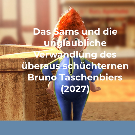
Das Sams und die
unglaubliche
Verwandlung des
überaus schüchternen
Bruno Taschenbiers
(2027)