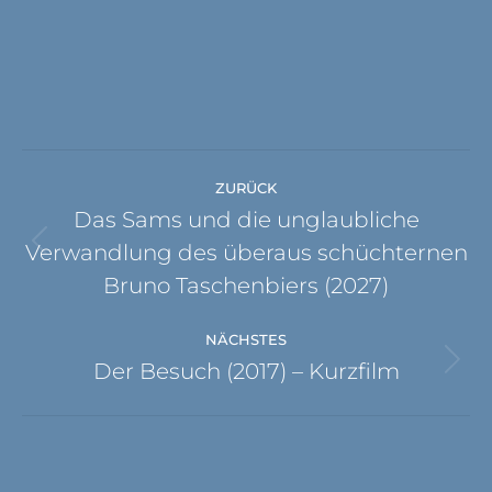
Project
ZURÜCK
navigation
Das Sams und die unglaubliche
Verwandlung des überaus schüchternen
Previous
project:
Bruno Taschenbiers (2027)
NÄCHSTES
Der Besuch (2017) – Kurzfilm
Next
project: